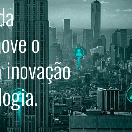
da
ove o
 inovação
ogia.