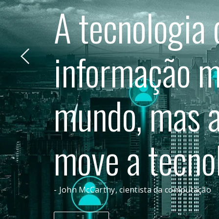
A tecnologia 
informação m
mundo, mas a
move a tecnol
- John McCarthy, cientista da computação